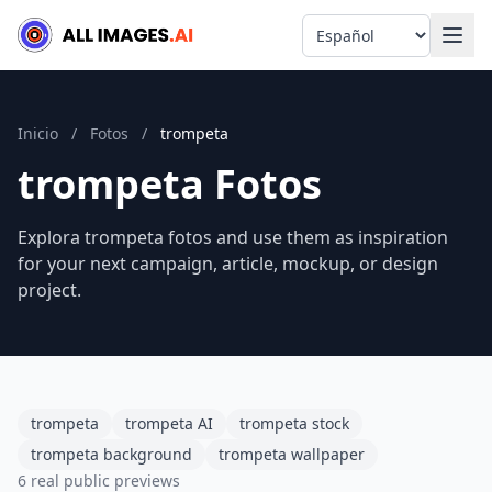
Language
Inicio
/
Fotos
/
trompeta
trompeta Fotos
Explora trompeta fotos and use them as inspiration
for your next campaign, article, mockup, or design
project.
trompeta
trompeta AI
trompeta stock
trompeta background
trompeta wallpaper
6 real public previews