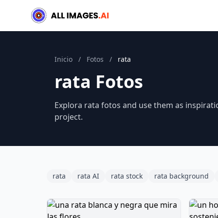
Inicio
/
Fotos
/
rata
rata Fotos
Explora rata fotos and use them as inspirati
project.
rata
rata AI
rata stock
rata background