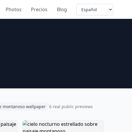
Language
Photos
Precios
Blog
je montanoso wallpaper
6 real public previews