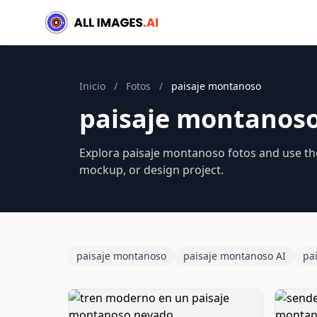
Inicio
/
Fotos
/
paisaje montanoso
paisaje montanoso
Explora paisaje montanoso fotos and use the
mockup, or design project.
paisaje montanoso
paisaje montanoso AI
pa