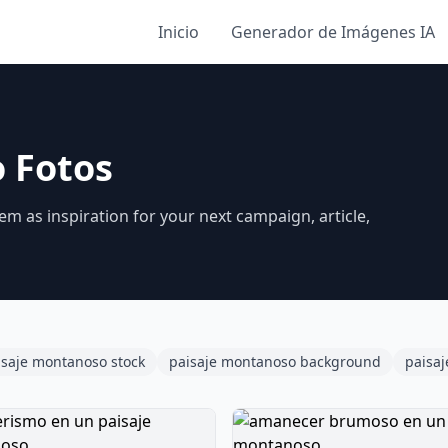
Inicio
Generador de Imágenes IA
 Fotos
m as inspiration for your next campaign, article,
isaje montanoso stock
paisaje montanoso background
paisa