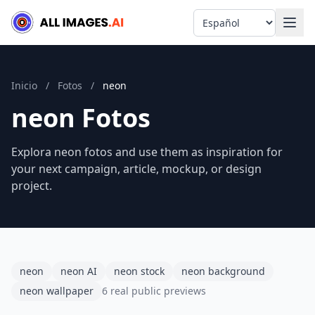
Language
Inicio
/
Fotos
/
neon
neon Fotos
Explora neon fotos and use them as inspiration for
your next campaign, article, mockup, or design
project.
neon
neon AI
neon stock
neon background
neon wallpaper
6 real public previews