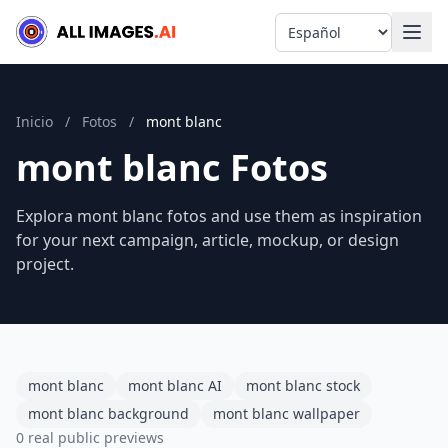
Language
Inicio
/
Fotos
/
mont blanc
mont blanc Fotos
Explora mont blanc fotos and use them as inspiration
for your next campaign, article, mockup, or design
project.
mont blanc
mont blanc AI
mont blanc stock
mont blanc background
mont blanc wallpaper
0 real public previews