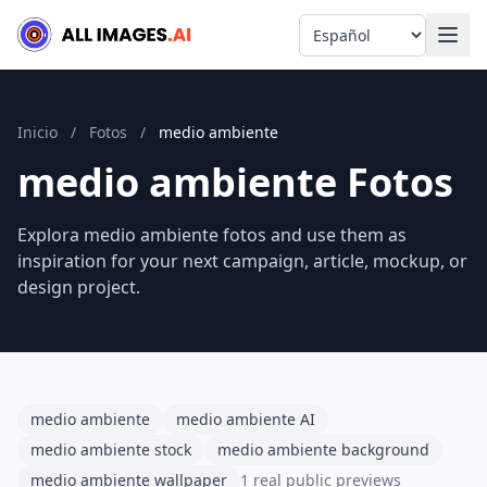
Language
Inicio
/
Fotos
/
medio ambiente
medio ambiente Fotos
Explora medio ambiente fotos and use them as
inspiration for your next campaign, article, mockup, or
design project.
medio ambiente
medio ambiente AI
medio ambiente stock
medio ambiente background
medio ambiente wallpaper
1 real public previews