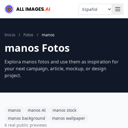
Language
Inicio
/
Fotos
/
manos
manos Fotos
Explora manos fotos and use them as inspiration for
your next campaign, article, mockup, or design
project.
manos
manos AI
manos stock
manos background
manos wallpaper
6 real public previews