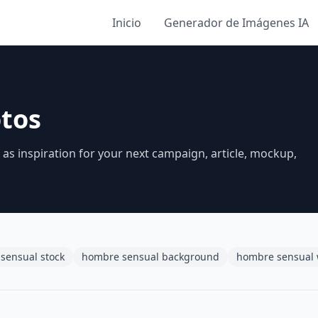
Inicio
Generador de Imágenes IA
tos
s inspiration for your next campaign, article, mockup,
sensual stock
hombre sensual background
hombre sensual 