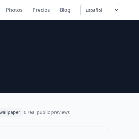
Language
Photos
Precios
Blog
wallpaper
0 real public previews