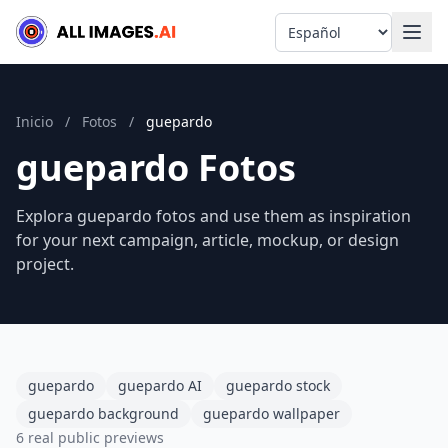
Language
Inicio
/
Fotos
/
guepardo
guepardo Fotos
Explora guepardo fotos and use them as inspiration
for your next campaign, article, mockup, or design
project.
guepardo
guepardo AI
guepardo stock
guepardo background
guepardo wallpaper
6 real public previews