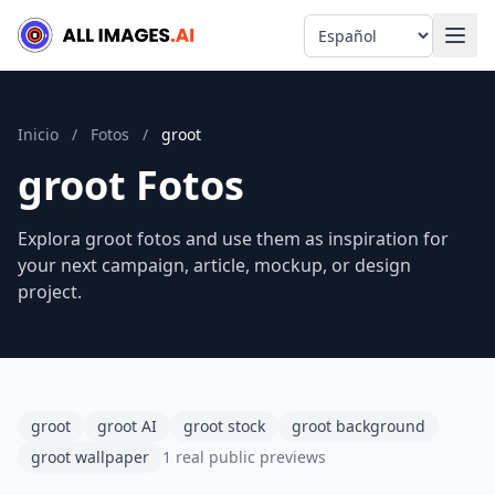
Language
Inicio
/
Fotos
/
groot
groot Fotos
Explora groot fotos and use them as inspiration for
your next campaign, article, mockup, or design
project.
groot
groot AI
groot stock
groot background
groot wallpaper
1 real public previews