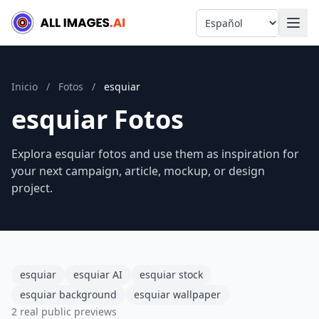
Language
Inicio
/
Fotos
/
esquiar
esquiar Fotos
Explora esquiar fotos and use them as inspiration for
your next campaign, article, mockup, or design
project.
esquiar
esquiar AI
esquiar stock
esquiar background
esquiar wallpaper
2 real public previews