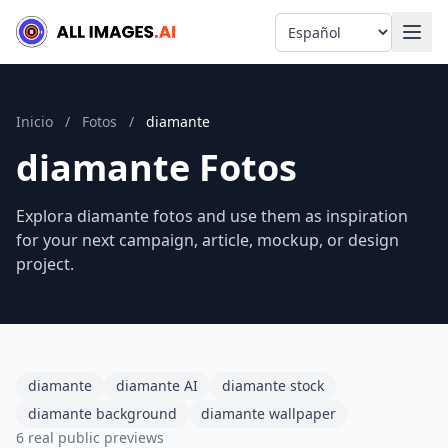
Language
Inicio
/
Fotos
/
diamante
diamante Fotos
Explora diamante fotos and use them as inspiration
for your next campaign, article, mockup, or design
project.
diamante
diamante AI
diamante stock
diamante background
diamante wallpaper
6 real public previews