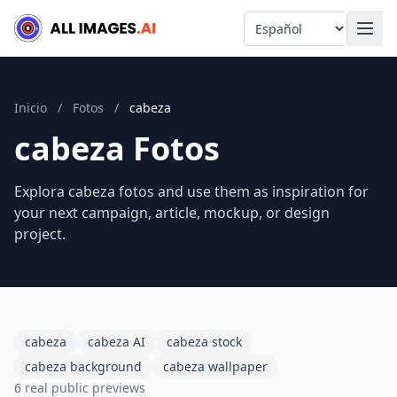
Language
Inicio
/
Fotos
/
cabeza
cabeza Fotos
Explora cabeza fotos and use them as inspiration for
your next campaign, article, mockup, or design
project.
cabeza
cabeza AI
cabeza stock
cabeza background
cabeza wallpaper
6 real public previews