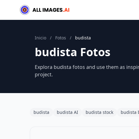
Inicio
/
Fotos
/
budista
budista Fotos
Explora budista fotos and use them as inspi
project.
budista
budista AI
budista stock
budista