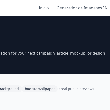
Inicio
Generador de Imágenes IA
ration for your next campaign, article, mockup, or design
 background
budista wallpaper
0 real public previews