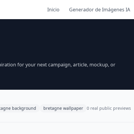
Inicio
Generador de Imágenes IA
iration for your next campaign, article, mockup, or
tagne background
bretagne wallpaper
0 real public previews