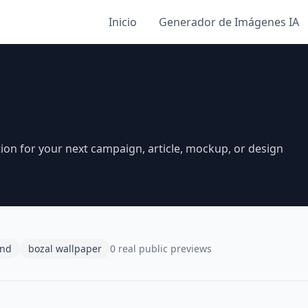
Inicio
Generador de Imágenes IA
ion for your next campaign, article, mockup, or design
und
bozal wallpaper
0 real public previews