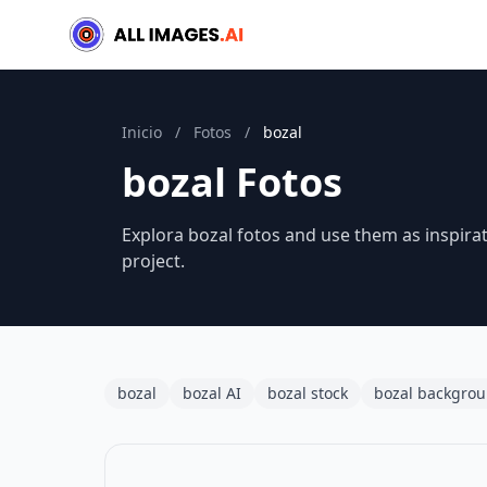
Inicio
/
Fotos
/
bozal
bozal Fotos
Explora bozal fotos and use them as inspirat
project.
bozal
bozal AI
bozal stock
bozal backgro