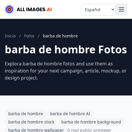
Language
Inicio
/
Fotos
/
barba de hombre
barba de hombre Fotos
Explora barba de hombre fotos and use them as
inspiration for your next campaign, article, mockup, or
design project.
barba de hombre
barba de hombre AI
barba de hombre stock
barba de hombre background
barba de hombre wallpaper
0 real public previews