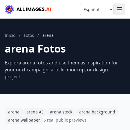
Language
Inicio
/
Fotos
/
arena
arena Fotos
Explora arena fotos and use them as inspiration for
your next campaign, article, mockup, or design
project.
arena
arena AI
arena stock
arena background
arena wallpaper
6 real public previews