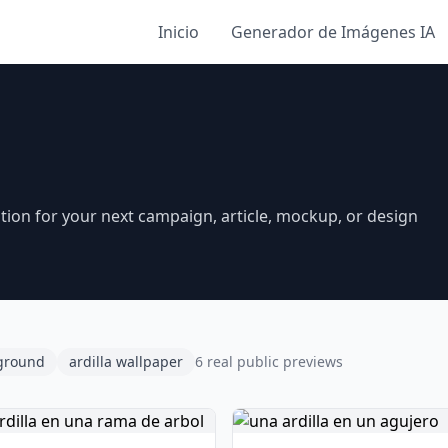
Inicio
Generador de Imágenes IA
ation for your next campaign, article, mockup, or design
kground
ardilla wallpaper
6 real public previews