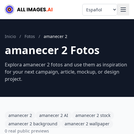
Language
Inicio
/
Fotos
/
amanecer 2
amanecer 2 Fotos
Explora amanecer 2 fotos and use them as inspiration
for your next campaign, article, mockup, or design
project.
amanecer 2
amanecer 2 AI
amanecer 2 stock
amanecer 2 background
amanecer 2 wallpaper
0 real public previews