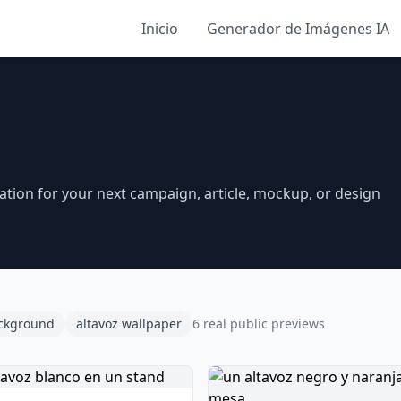
Inicio
Generador de Imágenes IA
ation for your next campaign, article, mockup, or design
ackground
altavoz wallpaper
6 real public previews