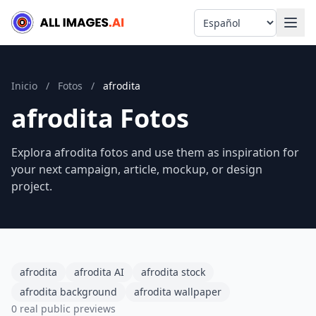
Language
Inicio
/
Fotos
/
afrodita
afrodita Fotos
Explora afrodita fotos and use them as inspiration for
your next campaign, article, mockup, or design
project.
afrodita
afrodita AI
afrodita stock
afrodita background
afrodita wallpaper
0 real public previews