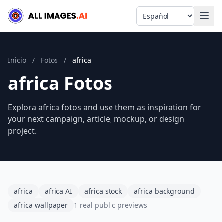
Language
Inicio
/
Fotos
/
africa
africa Fotos
Explora africa fotos and use them as inspiration for
your next campaign, article, mockup, or design
project.
africa
africa AI
africa stock
africa background
africa wallpaper
1 real public previews