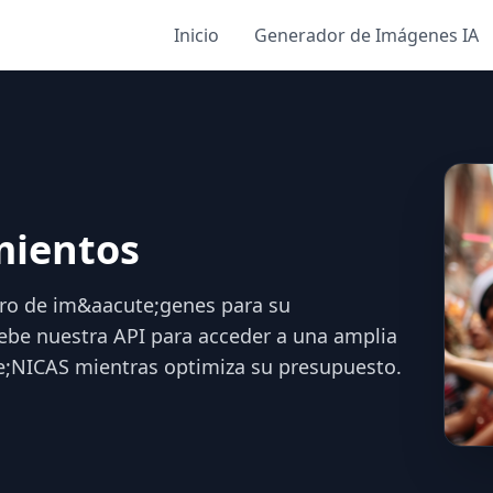
Inicio
Generador de Imágenes IA
mientos
ro de im&aacute;genes para su
uebe nuestra API para acceder a una amplia
e;NICAS mientras optimiza su presupuesto.