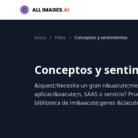
Inicio
/
Fotos
/
Conceptos y sentimientos
Conceptos y senti
&iquest;Necesita un gran n&uacute;me
aplicaci&oacute;n, SAAS o servicio? Pr
biblioteca de im&aacute;genes &Uacut