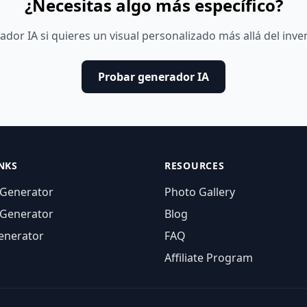
¿Necesitas algo más específico?
ador IA si quieres un visual personalizado más allá del inven
Probar generador IA
NKS
RESOURCES
 Generator
Photo Gallery
 Generator
Blog
enerator
FAQ
Affiliate Program