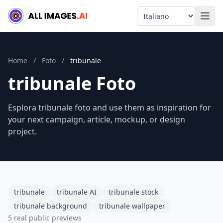
Language
Home
/
Foto
/
tribunale
tribunale Foto
Esplora tribunale foto and use them as inspiration for
your next campaign, article, mockup, or design
project.
tribunale
tribunale AI
tribunale stock
tribunale background
tribunale wallpaper
5 real public previews