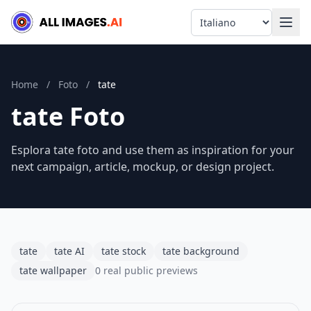
Language
Home
/
Foto
/
tate
tate Foto
Esplora tate foto and use them as inspiration for your
next campaign, article, mockup, or design project.
tate
tate AI
tate stock
tate background
tate wallpaper
0 real public previews