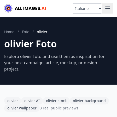
Language
Home
/
Foto
/
olivier
olivier Foto
Esplora olivier foto and use them as inspiration for
your next campaign, article, mockup, or design
project.
olivier
olivier AI
olivier stock
olivier background
olivier wallpaper
3 real public previews