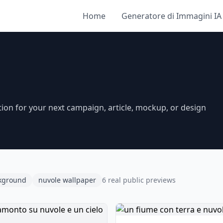
Home
Generatore di Immagini IA
tion for your next campaign, article, mockup, or design
kground
nuvole wallpaper
6 real public previews