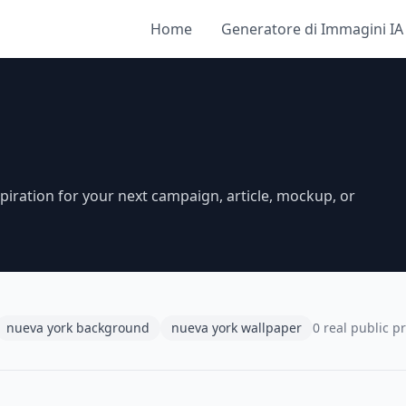
Home
Generatore di Immagini IA
piration for your next campaign, article, mockup, or
nueva york background
nueva york wallpaper
0 real public p