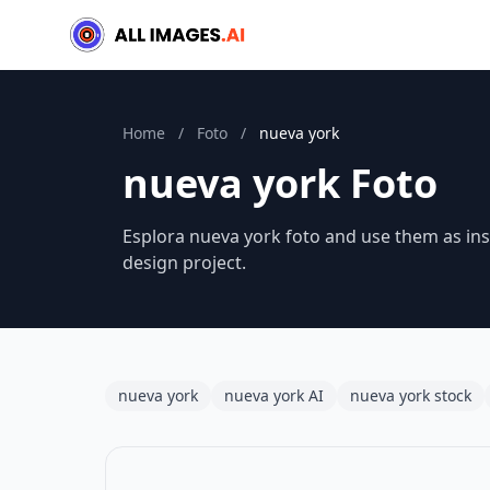
Home
/
Foto
/
nueva york
nueva york Foto
Esplora nueva york foto and use them as ins
design project.
nueva york
nueva york AI
nueva york stock