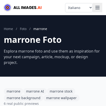
Language
Home
/
Foto
/
marrone
marrone Foto
Esplora marrone foto and use them as inspiration for
your next campaign, article, mockup, or design
project.
marrone
marrone AI
marrone stock
marrone background
marrone wallpaper
6 real public previews