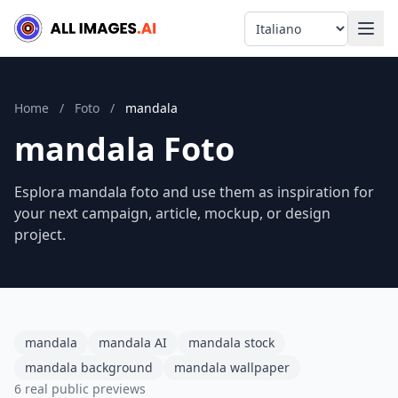
Language
Home
/
Foto
/
mandala
mandala Foto
Esplora mandala foto and use them as inspiration for
your next campaign, article, mockup, or design
project.
mandala
mandala AI
mandala stock
mandala background
mandala wallpaper
6 real public previews