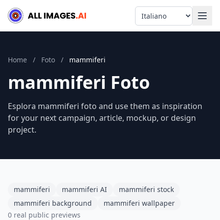
Language
Home
/
Foto
/
mammiferi
mammiferi Foto
Esplora mammiferi foto and use them as inspiration
for your next campaign, article, mockup, or design
project.
mammiferi
mammiferi AI
mammiferi stock
mammiferi background
mammiferi wallpaper
0 real public previews