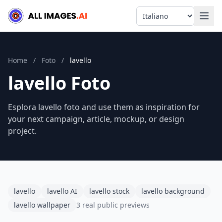
Language
Home
/
Foto
/
lavello
lavello Foto
Esplora lavello foto and use them as inspiration for
your next campaign, article, mockup, or design
project.
lavello
lavello AI
lavello stock
lavello background
lavello wallpaper
3 real public previews