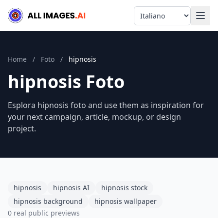
Language
Home
/
Foto
/
hipnosis
hipnosis Foto
Esplora hipnosis foto and use them as inspiration for
your next campaign, article, mockup, or design
project.
hipnosis
hipnosis AI
hipnosis stock
hipnosis background
hipnosis wallpaper
0 real public previews