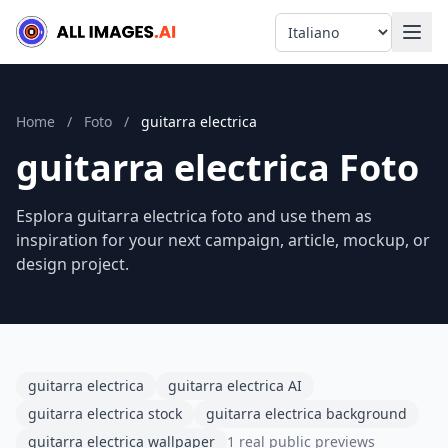
Language
Home
/
Foto
/
guitarra electrica
guitarra electrica Foto
Esplora guitarra electrica foto and use them as
inspiration for your next campaign, article, mockup, or
design project.
guitarra electrica
guitarra electrica AI
guitarra electrica stock
guitarra electrica background
guitarra electrica wallpaper
1 real public previews