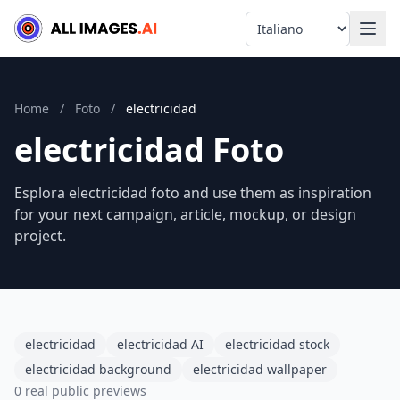
Language
Home
/
Foto
/
electricidad
electricidad Foto
Esplora electricidad foto and use them as inspiration
for your next campaign, article, mockup, or design
project.
electricidad
electricidad AI
electricidad stock
electricidad background
electricidad wallpaper
0 real public previews