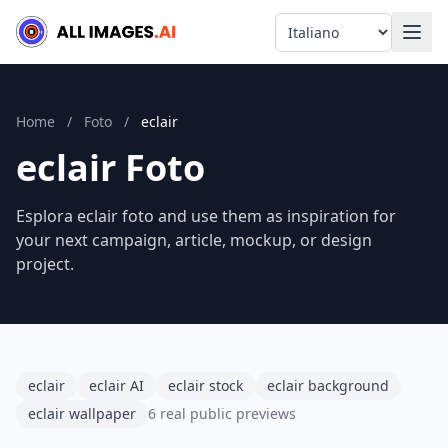
Language
Home
/
Foto
/
eclair
eclair Foto
Esplora eclair foto and use them as inspiration for
your next campaign, article, mockup, or design
project.
eclair
eclair AI
eclair stock
eclair background
eclair wallpaper
6 real public previews