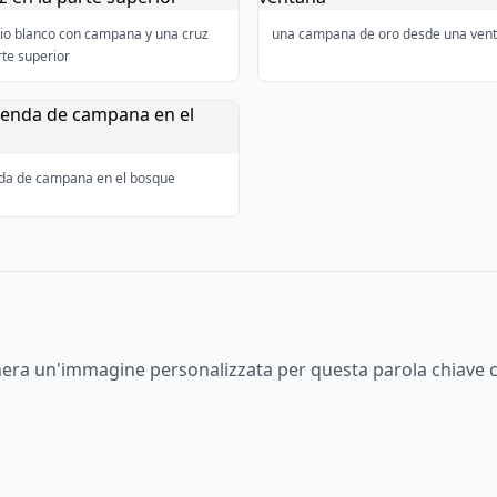
cio blanco con campana y una cruz
una campana de oro desde una ven
rte superior
nda de campana en el bosque
enera un'immagine personalizzata per questa parola chiave c