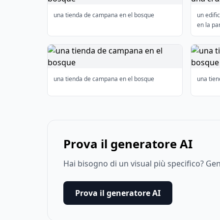
una tienda de campana en el bosque
un edifi
en la pa
una tienda de campana en el bosque
una tie
Prova il generatore AI
Hai bisogno di un visual più specifico? G
Prova il generatore AI