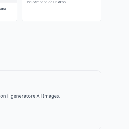
una campana de un arbol
tana
on il generatore All Images.