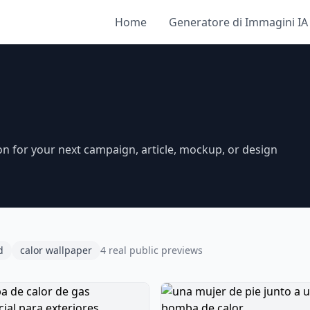
Home
Generatore di Immagini IA
on for your next campaign, article, mockup, or design
d
calor wallpaper
4 real public previews