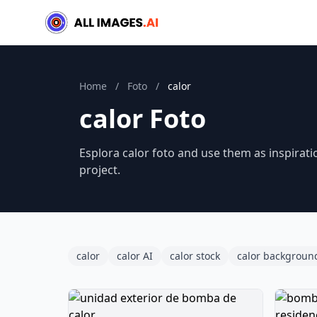
Home
/
Foto
/
calor
calor Foto
Esplora calor foto and use them as inspirati
project.
calor
calor AI
calor stock
calor backgroun