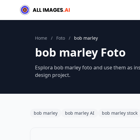
Home
/
Foto
/
bob marley
bob marley Foto
Esplora bob marley foto and use them as ins
design project.
bob marley
bob marley AI
bob marley stock