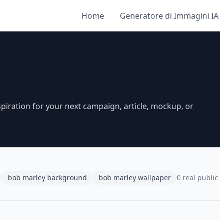
Home
Generatore di Immagini IA
piration for your next campaign, article, mockup, or
bob marley background
bob marley wallpaper
0 real public