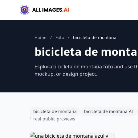
Home
/
Foto
/
bicicleta de montana
bicicleta de mont
Esplora bicicleta de montana foto and use th
mockup, or design project.
bicicleta de montana
bicicleta de montana AI
1 real public previews