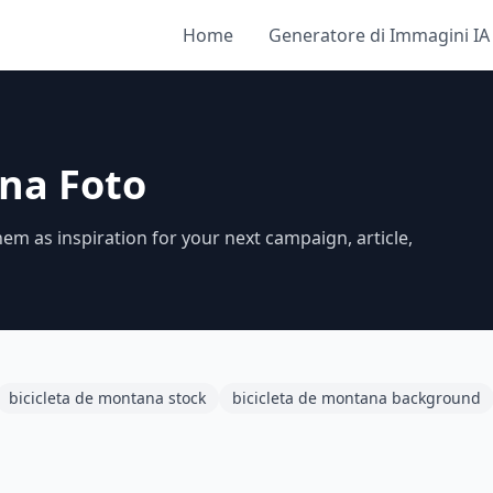
Home
Generatore di Immagini IA
ana Foto
em as inspiration for your next campaign, article,
bicicleta de montana stock
bicicleta de montana background