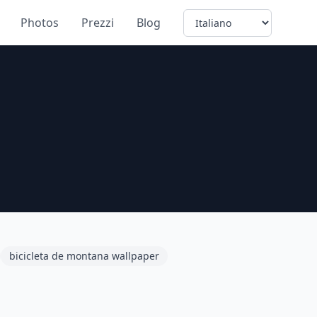
Language
Photos
Prezzi
Blog
bicicleta de montana wallpaper