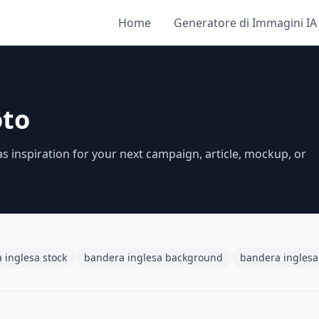
Home
Generatore di Immagini IA
oto
s inspiration for your next campaign, article, mockup, or
 inglesa stock
bandera inglesa background
bandera inglesa