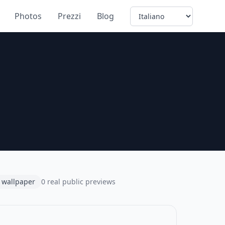
Language
Photos
Prezzi
Blog
 wallpaper
0 real public previews