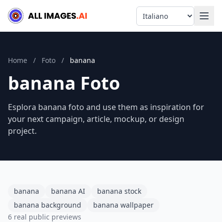
Language
Home
/
Foto
/
banana
banana Foto
Esplora banana foto and use them as inspiration for
your next campaign, article, mockup, or design
project.
banana
banana AI
banana stock
banana background
banana wallpaper
6 real public previews