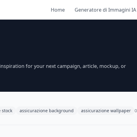
Home
Generatore di Immagini IA
nspiration for your next campaign, article, mockup, or
 stock
assicurazione background
assicurazione wallpaper
0