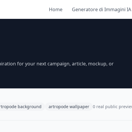
Home
Generatore di Immagini IA
iration for your next campaign, article, mockup, or
rtropode background
artropode wallpaper
0 real public previ