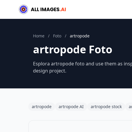
Home
/
Foto
/
artropode
artropode Foto
Esplora artropode foto and use them as insp
design project.
artropode
artropode AI
artropode stock
a