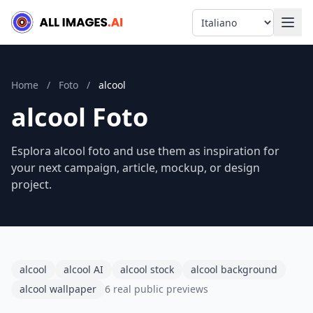
Language
Home
/
Foto
/
alcool
alcool Foto
Esplora alcool foto and use them as inspiration for
your next campaign, article, mockup, or design
project.
alcool
alcool AI
alcool stock
alcool background
alcool wallpaper
6 real public previews