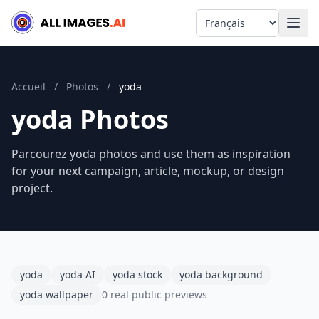
Language
Accueil
/
Photos
/
yoda
yoda Photos
Parcourez yoda photos and use them as inspiration
for your next campaign, article, mockup, or design
project.
yoda
yoda AI
yoda stock
yoda background
yoda wallpaper
0 real public previews