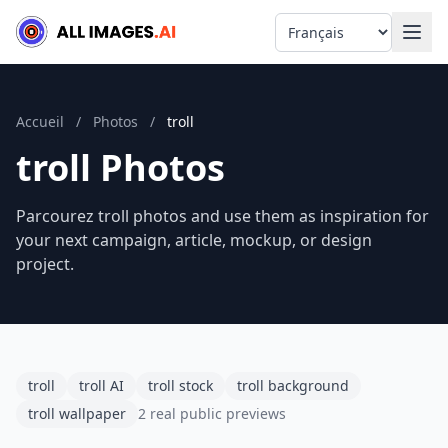
Language
Accueil
/
Photos
/
troll
troll Photos
Parcourez troll photos and use them as inspiration for
your next campaign, article, mockup, or design
project.
troll
troll AI
troll stock
troll background
troll wallpaper
2 real public previews