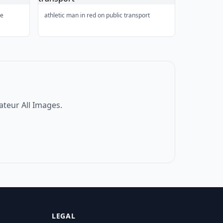
le
athletic man in red on public transport
ateur All Images.
LEGAL