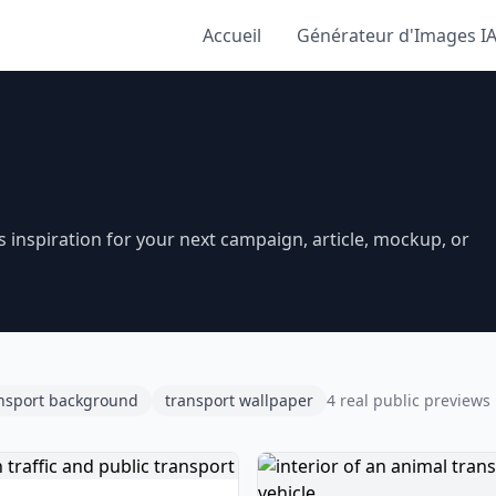
Accueil
Générateur d'Images I
inspiration for your next campaign, article, mockup, or
nsport background
transport wallpaper
4 real public previews