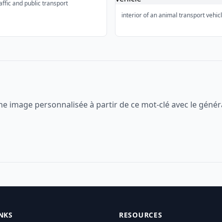
affic and public transport
interior of an animal transport vehic
ne image personnalisée à partir de ce mot-clé avec le génér
NKS
RESOURCES