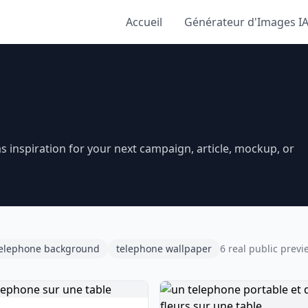
Accueil
Générateur d'Images I
inspiration for your next campaign, article, mockup, or
elephone background
telephone wallpaper
6 real public previ